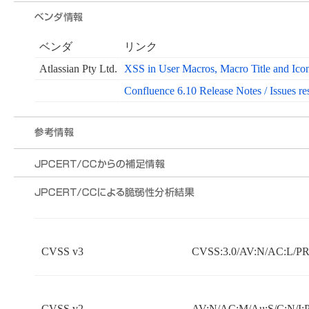
ベンダ
リンク
Atlassian Pty Ltd.
XSS in User Macros, Macro Title and Ic
Confluence 6.10 Release Notes / Issues re
CVSS v3
CVSS:3.0/AV:N/AC:L/PR:
CVSS v2
AV:N/AC:M/Au:S/C:N/I: