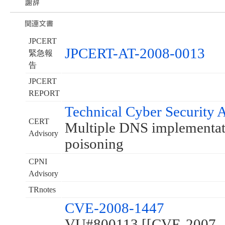
JPCERT
JPCERT-AT-2008-0013
緊急報
告
JPCERT
REPORT
Technical Cyber Security 
CERT
Multiple DNS implementati
Advisory
poisoning
CPNI
Advisory
TRnotes
CVE-2008-1447
VU#800113 [[CVE-2007-