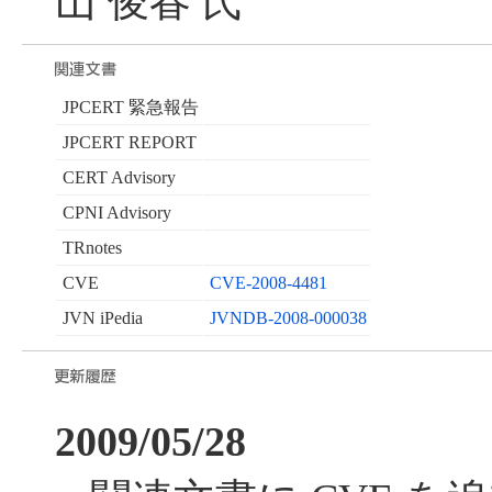
山 俊春 氏
JPCERT 緊急報告
JPCERT REPORT
CERT Advisory
CPNI Advisory
TRnotes
CVE
CVE-2008-4481
JVN iPedia
JVNDB-2008-000038
2009/05/28