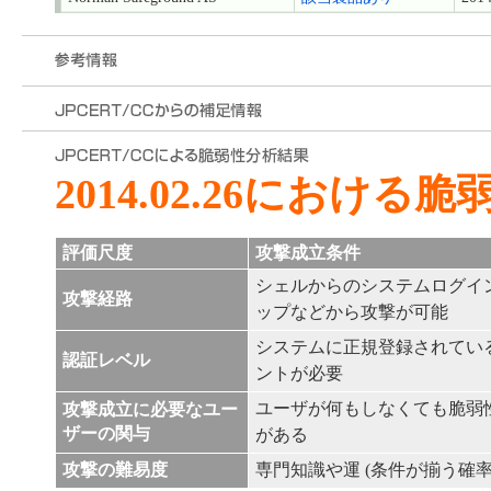
2014.02.26における
評価尺度
攻撃成立条件
シェルからのシステムログイ
攻撃経路
ップなどから攻撃が可能
システムに正規登録されてい
認証レベル
ントが必要
ユーザが何もしなくても脆弱
攻撃成立に必要なユー
ザーの関与
がある
攻撃の難易度
専門知識や運 (条件が揃う確率