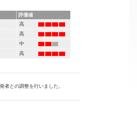
評価値
高
高
る
中
高
が開発者との調整を行いました。