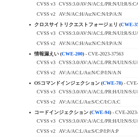
CVSS v3
CVSS:3.0/AV:N/AC:L/PR:N/UI:R/S:C/
CVSS v2
AV:N/AC:H/Au:N/C:N/I:P/A:N
クロスサイトリクエストフォージェリ (
CWE-3
CVSS v3
CVSS:3.0/AV:N/AC:L/PR:N/UI:R/S:U/
CVSS v2
AV:N/AC:H/Au:N/C:N/I:P/A:N
情報漏えい (
CWE-200
)
- CVE-2023-37563
CVSS v3
CVSS:3.0/AV:A/AC:L/PR:N/UI:N/S:U/
CVSS v2
AV:A/AC:L/Au:N/C:P/I:N/A:N
OSコマンドインジェクション (
CWE-78
)
- CVE-
CVSS v3
CVSS:3.0/AV:A/AC:L/PR:H/UI:N/S:U/
CVSS v2
AV:A/AC:L/Au:S/C:C/I:C/A:C
コードインジェクション (
CWE-94
)
- CVE-2023
CVSS v3
CVSS:3.0/AV:A/AC:L/PR:H/UI:N/S:U/
CVSS v2
AV:A/AC:L/Au:S/C:P/I:P/A:P