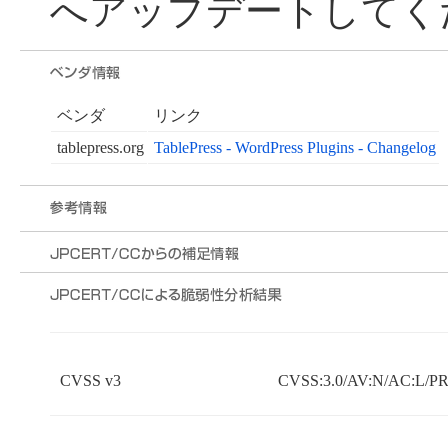
へアップデートしてく
ベンダ
リンク
tablepress.org
TablePress - WordPress Plugins - Changelog
CVSS v3
CVSS:3.0/AV:N/AC:L/PR: