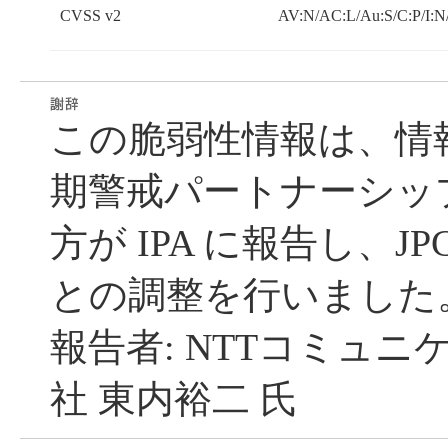
CVSS v2
AV:N/AC:L/Au:S/C:P/I:N
この脆弱性情報は、情
期警戒パートナーシッ
方が IPA に報告し、JP
との調整を行いました
報告者: NTTコミュ
社 東内裕二 氏