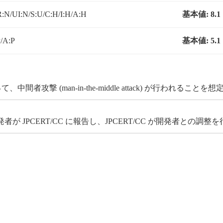
:N/UI:N/S:U/C:H/I:H/A:H
基本値:
8.1
/A:P
基本値:
5.1
攻撃 (man-in-the-middle attack) が行われること
JPCERT/CC に報告し、JPCERT/CC が開発者との調整