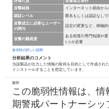
評価尺度
攻撃成立条件
攻撃経路
インターネット経由から
認証レベル
匿名もしくは認証なしで
攻撃成立に必要なユーザー
設定の変更など、積極的
の関与
ある程度の専門知識や運 
攻撃の難易度
い) が必要
各項目の詳しい説明
分析結果のコメント
当該製品が出力した情報の取得を目的として作成され
インストールすることを想定しています。
この脆弱性情報は、情
期警戒パートナーシッ