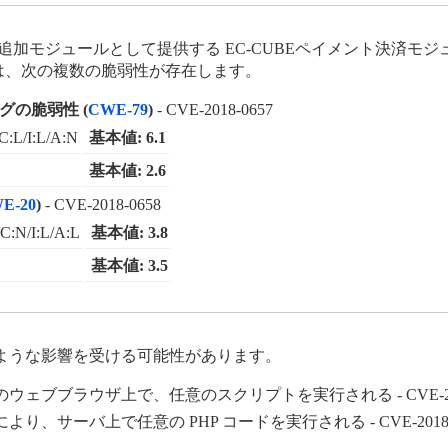
追加モジュールとして提供する EC-CUBEペイメント決済モジュール
 には、次の複数の脆弱性が存在します。
の脆弱性 (
CWE-79
)
-
CVE-2018-0657
C:L/I:L/A:N
基本値: 6.1
基本値: 2.6
E-20
)
-
CVE-2018-0658
C:N/I:L/A:L
基本値: 3.8
基本値: 3.5
ような影響を受ける可能性があります。
ザのウェブブラウザ上で、任意のスクリプトを実行される -
CVE-2
により、サーバ上で任意の PHP コードを実行される -
CVE-2018