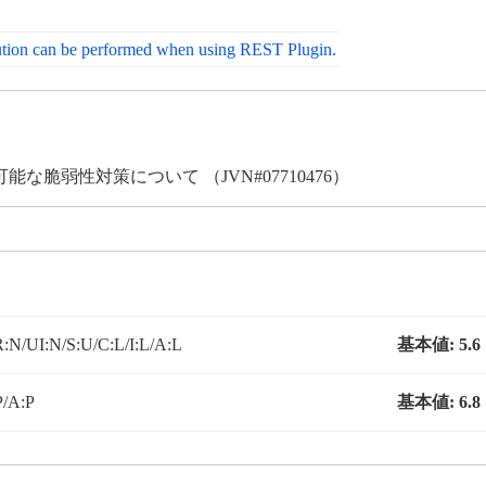
tion can be performed when using REST Plugin.
可能な脆弱性対策について （JVN#07710476）
N/UI:N/S:U/C:L/I:L/A:L
基本値:
5.6
P/A:P
基本値:
6.8