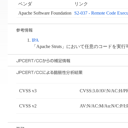
ベンダ
リンク
Apache Software Foundation
S2-037 - Remote Code Execu
IPA
「Apache Struts」において任意のコードを実行
CVSS v3
CVSS:3.0/AV:N/AC:H/PR:
CVSS v2
AV:N/AC:M/Au:N/C:P/I: