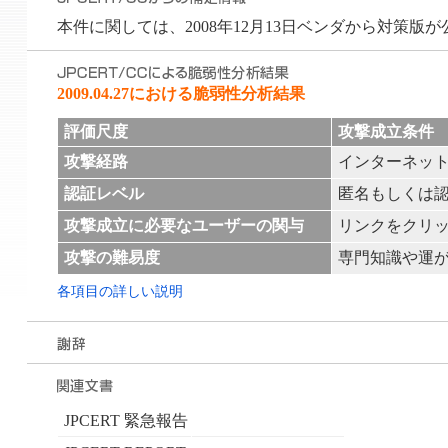
本件に関しては、2008年12月13日ベンダから対策版
2009.04.27における脆弱性分析結果
評価尺度
攻撃成立条件
攻撃経路
インターネッ
認証レベル
匿名もしくは
攻撃成立に必要なユーザーの関与
リンクをクリ
攻撃の難易度
専門知識や運
各項目の詳しい説明
JPCERT 緊急報告