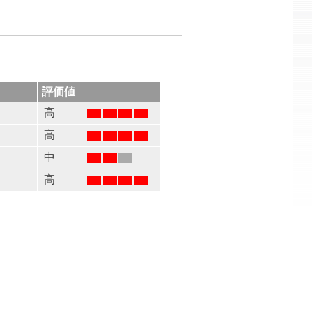
評価値
高
高
る
中
高