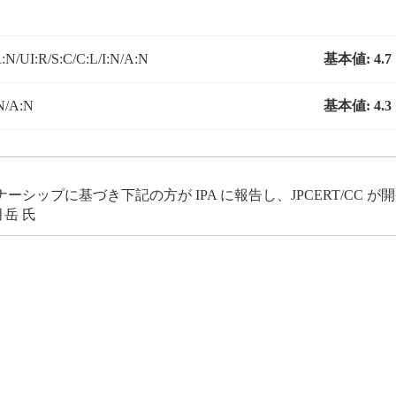
N/UI:R/S:C/C:L/I:N/A:N
基本値:
4.7
N/A:N
基本値:
4.3
ップに基づき下記の方が IPA に報告し、JPCERT/CC 
岳 氏