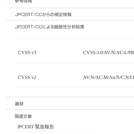
CVSS v3
CVSS:3.0/AV:N/AC:L/PR:
CVSS v2
AV:N/AC:M/Au:N/C:N/I:
JPCERT 緊急報告