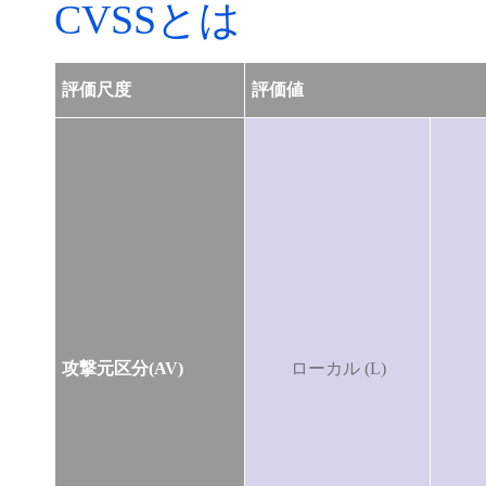
CVSSとは
評価尺度
評価値
攻撃元区分(AV)
ローカル (L)