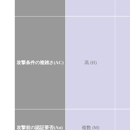
攻撃条件の複雑さ(AC)
高 (H)
攻撃前の認証要否(Au)
複数 (M)