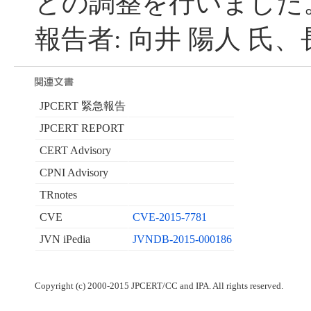
との調整を行いました
報告者: 向井 陽人 氏、
JPCERT 緊急報告
JPCERT REPORT
CERT Advisory
CPNI Advisory
TRnotes
CVE
CVE-2015-7781
JVN iPedia
JVNDB-2015-000186
Copyright (c) 2000-2015 JPCERT/CC and IPA. All rights reserved.