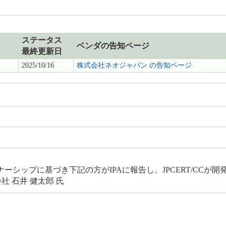
ステータス
ベンダの告知ページ
最終更新日
2025/10/16
株式会社ネオジャパン の告知ページ
シップに基づき下記の方がIPAに報告し、JPCERT/CCが
社 石井 健太郎 氏