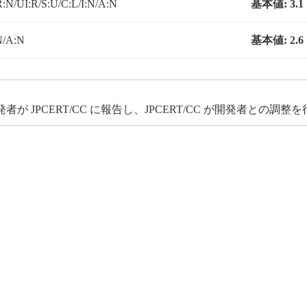
:N/UI:R/S:U/C:L/I:N/A:N
基本値:
3.1
N/A:N
基本値:
2.6
JPCERT/CC に報告し、JPCERT/CC が開発者との調整