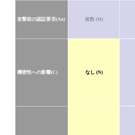
攻撃前の認証要否(Au)
複数 (M)
機密性への影響(C)
なし (N)