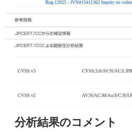
Bug 12925 - JVN#15411362 Inquiry on vulnera
CVSS v3
CVSS:3.0/AV:N/AC:L/PR:
CVSS v2
AV:N/AC:M/Au:S/C:N/I:
分析結果のコメント