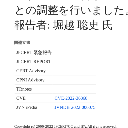
との調整を行いました
報告者: 堀越 聡史 氏
JPCERT 緊急報告
JPCERT REPORT
CERT Advisory
CPNI Advisory
TRnotes
CVE
CVE-2022-36368
JVN iPedia
JVNDB-2022-000075
Copyright (c) 2000-2022 JPCERT/CC and IPA. All rights reserved.