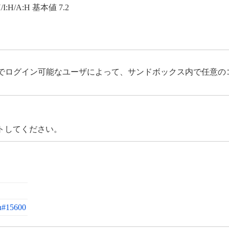
H/I:H/A:H 基本値 7.2
）権限でログイン可能なユーザによって、サンドボックス内で任意
トしてください。
on#15600