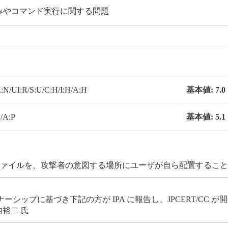
み込みやコマンド実行に関する問題
:N/UI:R/S:U/C:H/I:H/A:H
基本値:
7.0
/A:P
基本値:
5.1
 ファイルを、攻撃者の意図する場所にユーザが自ら配置するこ
ップに基づき下記の方が IPA に報告し、JPCERT/CC 
裕二 氏