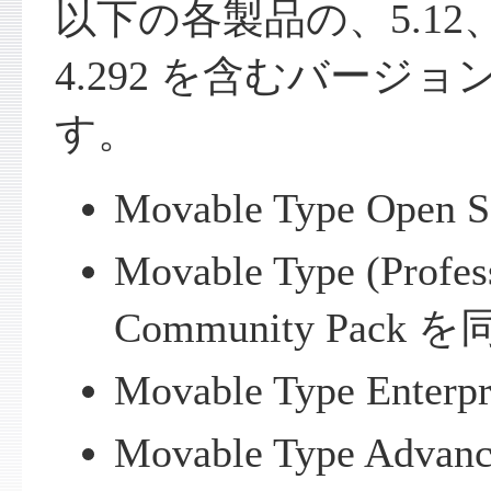
以下の各製品の、5.12、5
4.292 を含むバージ
す。
Movable Type Open S
Movable Type (Profes
Community Pack を
Movable Type Enterpr
Movable Type Advan