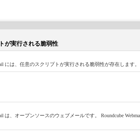
クリプトが実行される脆弱性
ndcube Webmail には、任意のスクリプトが実行される脆弱性が存在します。
 Webmail は、オープンソースのウェブメールです。 Roundcube Webmail 