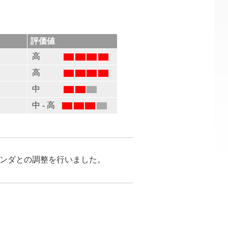
評価値
高
高
る
中
中 - 高
がベンダとの調整を行いました。