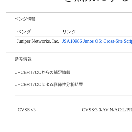
ベンダ
リンク
Juniper Networks, Inc.
JSA10986 Junos OS: Cross-Site Scr
CVSS v3
CVSS:3.0/AV:N/AC:L/PR: