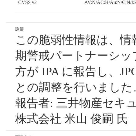
CVSS v2
AV:N/AC:H/Au:N/C:N/I:
この脆弱性情報は、情
期警戒パートナーシッ
方が IPA に報告し、JP
との調整を行いました
報告者: 三井物産セキ
株式会社 米山 俊嗣 氏