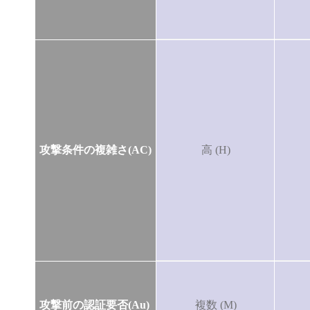
攻撃条件の複雑さ(AC)
高 (H)
攻撃前の認証要否(Au)
複数 (M)