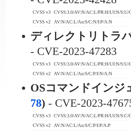
CVSS v3
CVSS:3.0/AV:N/AC:L/PR:H/UI:N/S:U/C
CVSS v2
AV:N/AC:L/Au:S/C:N/I:P/A:N
ディレクトリトラバ
- CVE-2023-47283
CVSS v3
CVSS:3.0/AV:N/AC:L/PR:H/UI:N/S:U/C
CVSS v2
AV:N/AC:L/Au:S/C:P/I:N/A:N
OSコマンドインジェ
78
)
- CVE-2023-4767
CVSS v3
CVSS:3.0/AV:N/AC:L/PR:H/UI:N/S:C/C
CVSS v2
AV:N/AC:L/Au:S/C:P/I:P/A:P