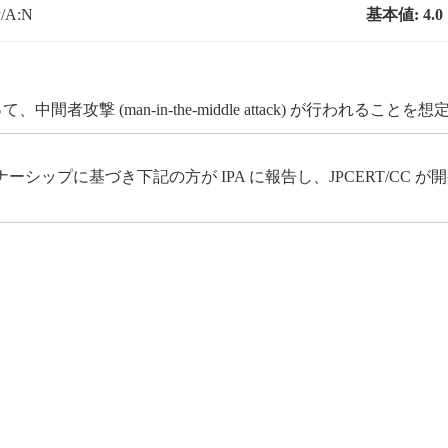
P/A:N
基本値:
4.0
攻撃 (man-in-the-middle attack) が行われること
ップに基づき下記の方が IPA に報告し、JPCERT/CC 