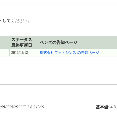
トしてください。
ステータス
ベンダの告知ページ
最終更新日
2016/02/12
株式会社フォトシンス の告知ページ
:N/UI:N/S:U/C:L/I:L/A:N
基本値:
4.8