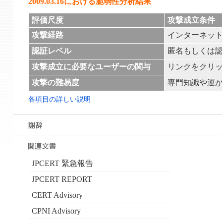
2009.03.16における脆弱性分析結果
評価尺度
攻撃成立条件
攻撃経路
インターネッ
認証レベル
匿名もしくは
攻撃成立に必要なユーザーの関与
リンクをクリ
攻撃の難易度
専門知識や運
各項目の詳しい説明
JPCERT 緊急報告
JPCERT REPORT
CERT Advisory
CPNI Advisory