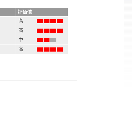
評価値
高
高
る
中
高