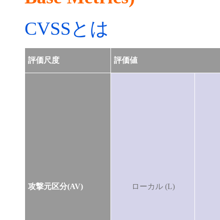
CVSSとは
評価尺度
評価値
攻撃元区分(AV)
ローカル (L)