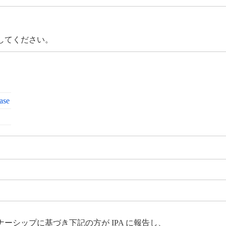
してください。
ase
シップに基づき下記の方が IPA に報告し、