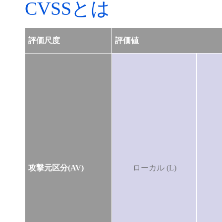
CVSSとは
評価尺度
評価値
攻撃元区分(AV)
ローカル (L)