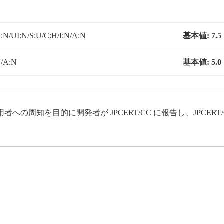
:N/UI:N/S:U/C:H/I:N/A:N
基本値:
7.5
N/A:N
基本値:
5.0
周知を目的に開発者が JPCERT/CC に報告し、JPCERT