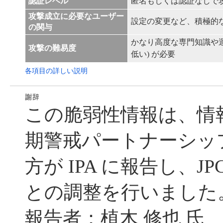
認証レベル
匿名もしくは認証なしで
攻撃成立に必要なユーザー
設定の変更など、積極的
の関与
かなり高度な専門知識や運
攻撃の難易度
低い) が必要
各項目の詳しい説明
この脆弱性情報は、情
期警戒パートナーシッ
方が IPA に報告し、JP
との調整を行いました
報告者：植木 修也 氏