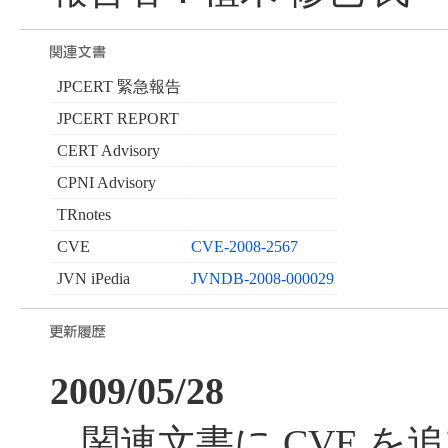
JPCERT 緊急報告
JPCERT REPORT
CERT Advisory
CPNI Advisory
TRnotes
CVE
CVE-2008-2567
JVN iPedia
JVNDB-2008-000029
2009/05/28
関連文書に CVE を