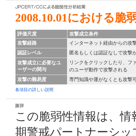
2008.10.01における
評価尺度
攻撃成立条件
攻撃経路
インターネット経由からの攻
認証レベル
匿名もしくは認証なしで攻撃
リンクをクリックしたり、フ
攻撃成立に必要なユ
ーザーの関与
のユーザ動作で攻撃される
攻撃の難易度
専門知識や運がなくとも攻撃
各項目の詳しい説明
この脆弱性情報は、情
期警戒パートナーシッ