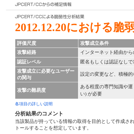
2012.12.20における
評価尺度
攻撃成立条件
攻撃経路
インターネット経由から
認証レベル
匿名もしくは認証なしで
攻撃成立に必要なユーザー
設定の変更など、積極的
の関与
ある程度の専門知識や運 
攻撃の難易度
い) が必要
各項目の詳しい説明
分析結果のコメント
当該製品が持っている情報の取得を目的として作成さ
トールすることを想定しています。