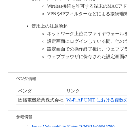
Wireless接続を許可する端末のMAC
VPNやIPフィルターなどによる接続端
使用上の注意喚起
ネットワーク上位にファイヤウォール
設定画面にログインしている間、他の
設定画面での操作終了後は、ウェブブ
ウェブブラウザに保存された設定画面
ベンダ
リンク
因幡電機産業株式会社
Wi-Fi AP UNIT における
Japan Vulnerability Notes JVNVU#98968780