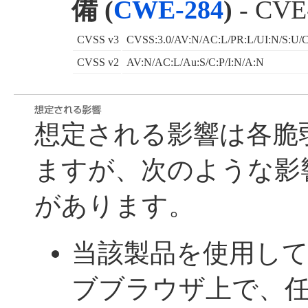
備 (
CWE-284
)
- CVE
CVSS v3
CVSS:3.0/AV:N/AC:L/PR:L/UI:N/S:U/C
CVSS v2
AV:N/AC:L/Au:S/C:P/I:N/A:N
想定される影響は各脆
ますが、次のような影
があります。
当該製品を使用し
ブブラウザ上で、