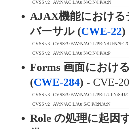
CVSS v2
AV:N/AC:L/Au:N/C:N/I:P/A:N
AJAX機能におけ
バーサル (
CWE-22
)
CVSS v3
CVSS:3.0/AV:N/AC:L/PR:N/UI:N/S:C/C
CVSS v2
AV:N/AC:L/Au:N/C:N/I:P/A:P
Forms 画面にお
(
CWE-284
)
- CVE-20
CVSS v3
CVSS:3.0/AV:N/AC:L/PR:L/UI:N/S:U/C
CVSS v2
AV:N/AC:L/Au:S/C:P/I:N/A:N
Role の処理に起