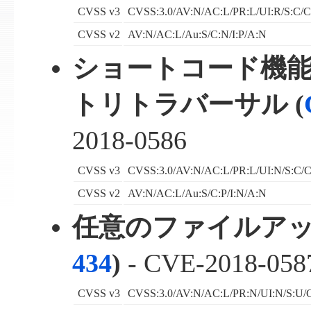
CVSS v3
CVSS:3.0/AV:N/AC:L/PR:L/UI:R/S:C/C
CVSS v2
AV:N/AC:L/Au:S/C:N/I:P/A:N
ショートコード機
トリトラバーサル (
2018-0586
CVSS v3
CVSS:3.0/AV:N/AC:L/PR:L/UI:N/S:C/C
CVSS v2
AV:N/AC:L/Au:S/C:P/I:N/A:N
任意のファイルアッ
434
)
- CVE-2018-058
CVSS v3
CVSS:3.0/AV:N/AC:L/PR:N/UI:N/S:U/C