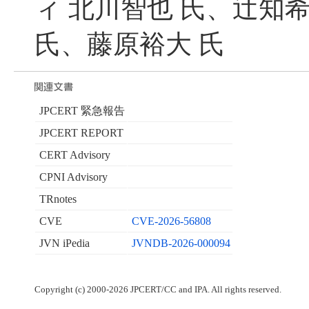
ィ 北川智也 氏、辻知
氏、藤原裕大 氏
JPCERT 緊急報告
JPCERT REPORT
CERT Advisory
CPNI Advisory
TRnotes
CVE
CVE-2026-56808
JVN iPedia
JVNDB-2026-000094
Copyright (c) 2000-2026 JPCERT/CC and IPA. All rights reserved.