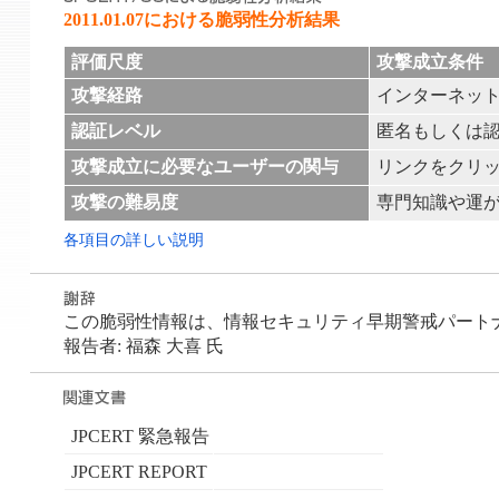
2011.01.07における脆弱性分析結果
評価尺度
攻撃成立条件
攻撃経路
インターネッ
認証レベル
匿名もしくは
攻撃成立に必要なユーザーの関与
リンクをクリ
攻撃の難易度
専門知識や運
各項目の詳しい説明
この脆弱性情報は、情報セキュリティ早期警戒パートナーシ
報告者: 福森 大喜 氏
JPCERT 緊急報告
JPCERT REPORT