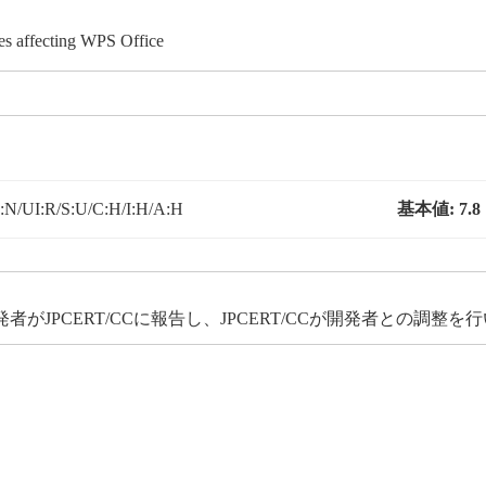
ies affecting WPS Office
N/UI:R/S:U/C:H/I:H/A:H
基本値:
7.8
JPCERT/CCに報告し、JPCERT/CCが開発者との調整を