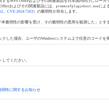
twareが提供するWPS Officeおよびその関連製品を日本国内向け
fficeおよびその関連製品には、
によ
promecefpluginhost.exe
62
、
CVE-2024-7263
）の脆弱性が存在します。
するWPS Officeが本脆弱性の影響を受け、その脆弱性の悪用を観測し
クした場合、ユーザのWindowsシステム上で任意のコードを
トしてください。
の脆弱性に関するお知らせ