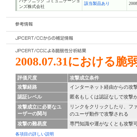
パナソニック コミュニケーショ
該当製品あり
2008
ンズ株式会社
2008.07.31における
評価尺度
攻撃成立条件
攻撃経路
インターネット経由からの攻
認証レベル
匿名もしくは認証なしで攻撃
リンクをクリックしたり、フ
攻撃成立に必要なユ
ーザーの関与
のユーザ動作で攻撃される
攻撃の難易度
専門知識や運がなくとも攻撃
各項目の詳しい説明