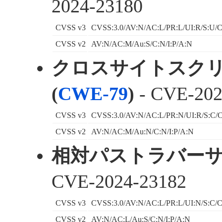
2024-23180
CVSS v3
CVSS:3.0/AV:N/AC:L/PR:L/UI:R/S:U/C
CVSS v2
AV:N/AC:M/Au:S/C:N/I:P/A:N
クロスサイトスク
(
CWE-79
)
- CVE-202
CVSS v3
CVSS:3.0/AV:N/AC:L/PR:N/UI:R/S:C/C
CVSS v2
AV:N/AC:M/Au:N/C:N/I:P/A:N
相対パストラバーサル
CVE-2024-23182
CVSS v3
CVSS:3.0/AV:N/AC:L/PR:L/UI:N/S:C/C
CVSS v2
AV:N/AC:L/Au:S/C:N/I:P/A:N