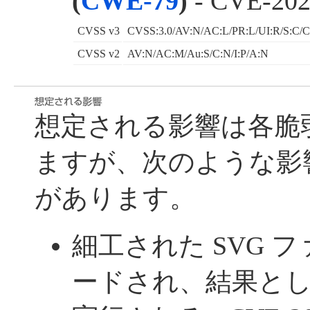
(
CWE-79
)
- CVE-202
CVSS v3
CVSS:3.0/AV:N/AC:L/PR:L/UI:R/S:C/C
CVSS v2
AV:N/AC:M/Au:S/C:N/I:P/A:N
想定される影響は各脆
ますが、次のような影
があります。
細工された SVG 
ードされ、結果と