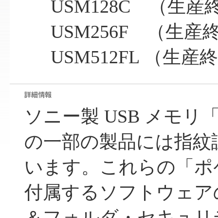
USM128C （生産
USM256F （生産
USM512FL （生産
ソニー製 USB メモ
の一部の製品には指紋
います。これらの「ポ
付属するソフトウェア
＆フォルダ・セキュリ