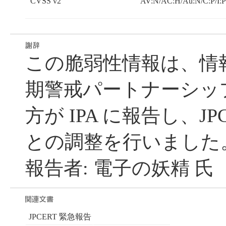
CVSS v2
AV:N/AC:H/Au:N/C:P/I:P
この脆弱性情報は、情
期警戒パートナーシッ
方が IPA に報告し、JP
との調整を行いました
報告者: 電子の妖精 氏
JPCERT 緊急報告