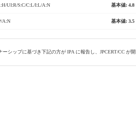
H/UI:R/S:C/C:L/I:L/A:N
基本値:
4.8
P/A:N
基本値:
3.5
ップに基づき下記の方が IPA に報告し、JPCERT/CC 