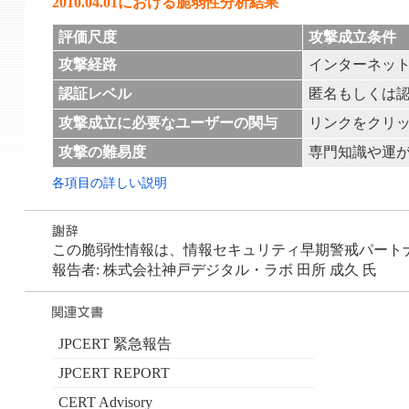
2010.04.01における脆弱性分析結果
評価尺度
攻撃成立条件
攻撃経路
インターネッ
認証レベル
匿名もしくは
攻撃成立に必要なユーザーの関与
リンクをクリ
攻撃の難易度
専門知識や運
各項目の詳しい説明
この脆弱性情報は、情報セキュリティ早期警戒パートナーシ
報告者: 株式会社神戸デジタル・ラボ 田所 成久 氏
JPCERT 緊急報告
JPCERT REPORT
CERT Advisory