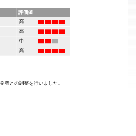
評価値
高
高
る
中
高
が開発者との調整を行いました。