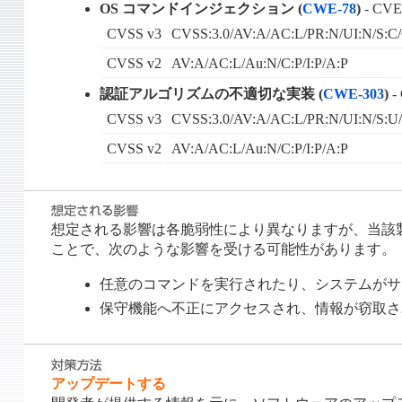
OS コマンドインジェクション (
CWE-78
)
- CVE
CVSS v3
CVSS:3.0/AV:A/AC:L/PR:N/UI:N/S:C/
CVSS v2
AV:A/AC:L/Au:N/C:P/I:P/A:P
認証アルゴリズムの不適切な実装 (
CWE-303
)
-
CVSS v3
CVSS:3.0/AV:A/AC:L/PR:N/UI:N/S:U/
CVSS v2
AV:A/AC:L/Au:N/C:P/I:P/A:P
想定される影響は各脆弱性により異なりますが、当該製
ことで、次のような影響を受ける可能性があります。
任意のコマンドを実行されたり、システムがサービス運
保守機能へ不正にアクセスされ、情報が窃取される - 
アップデートする