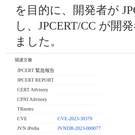
を目的に、開発者が JPC
し、JPCERT/CC が
ました。
JPCERT 緊急報告
JPCERT REPORT
CERT Advisory
CPNI Advisory
TRnotes
CVE
CVE-2023-39379
JVN iPedia
JVNDB-2023-000077