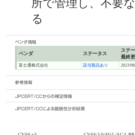
所で管理し、不要
る
ステ
ベンダ
ステータス
最終
富士通株式会社
該当製品あり
2023/08
CVSS v3
CVSS:3.0/AV:L/AC:L/PR: