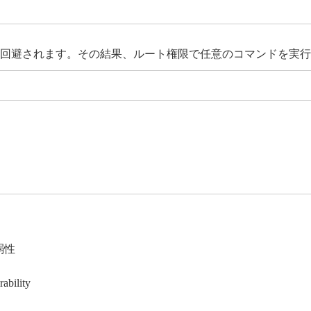
n の認証を回避されます。その結果、ルート権限で任意のコマンドを
弱性
ability